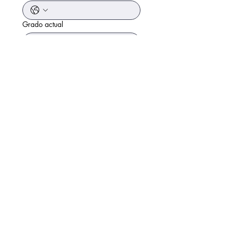
Grado actual
Área de interés
Universidad en EE.UU
Universidad en Canadá
Universidad en México
Otro
Apply