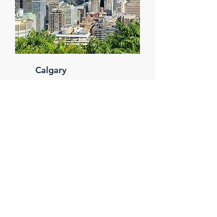
Calgary
A fast-growing city with a strong
economy and affordable living.
Calgary is ideal for students
seeking quality education,
career growth, and a welcoming
international community.
Nuestro
Acompañamiento